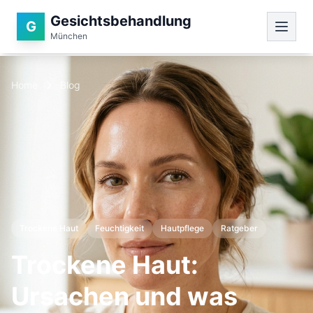
Gesichtsbehandlung
G
München
Home
Blog
Trockene Haut
Feuchtigkeit
Hautpflege
Ratgeber
Trockene Haut:
Ursachen und was