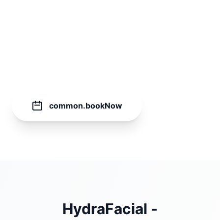
60
common.minutes
€
149.00
common.bookNow
HydraFacial -