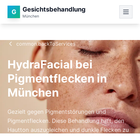
Gesichtsbehandlung
G
München
common.backToServices
HydraFacial bei
Pigmentflecken in
München
Gezielt gegen Pigmentstörungen und
Pigmentflecken. Diese Behandlung hilft, den
Hautton auszugleichen und dunkle Flecken zu
reduzieren.