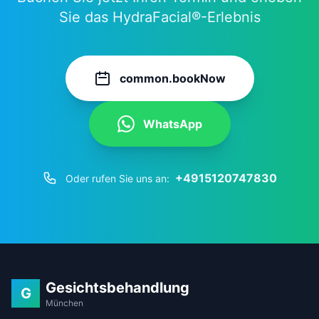
Sie das HydraFacial®-Erlebnis
common.bookNow
WhatsApp
+4915120747830
Oder rufen Sie uns an:
Gesichtsbehandlung
G
München