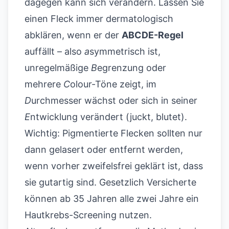
dagegen kann sich verändern. Lassen Sie
einen Fleck immer dermatologisch
abklären, wenn er der
ABCDE-Regel
auffällt – also
a
symmetrisch ist,
unregelmäßige
B
egrenzung oder
mehrere
C
olour-Töne zeigt, im
D
urchmesser wächst oder sich in seiner
E
ntwicklung verändert (juckt, blutet).
Wichtig: Pigmentierte Flecken sollten nur
dann gelasert oder entfernt werden,
wenn vorher zweifelsfrei geklärt ist, dass
sie gutartig sind. Gesetzlich Versicherte
können ab 35 Jahren alle zwei Jahre ein
Hautkrebs-Screening nutzen.