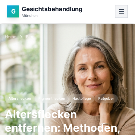
Gesichtsbehandlung
G
München
Home
Blog
Altersflecken
Pigmentflecken
Hautpflege
Ratgeber
Altersflecken
entfernen: Methoden,