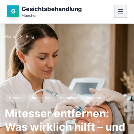
Gesichtsbehandlung
G
München
Home
Blog
Mitesser
Unreine Haut
Hautpflege
Ratgeber
Mitesser entfernen:
Was wirklich hilft – und