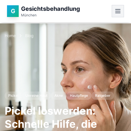
Gesichtsbehandlung
G
München
Home
Blog
Pickel
Unreine Haut
Akne
Hautpflege
Ratgeber
Pickel loswerden:
Schnelle Hilfe, die