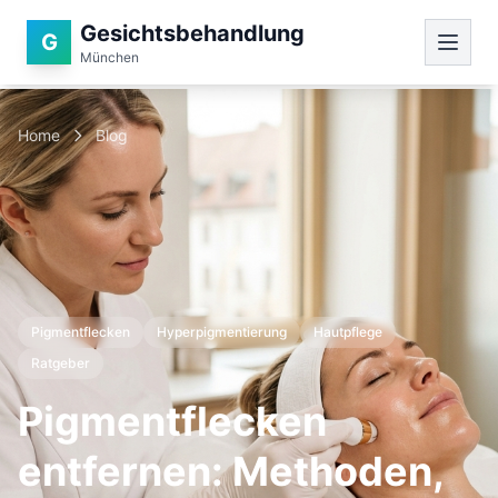
Gesichtsbehandlung
G
München
Home
Blog
Pigmentflecken
Hyperpigmentierung
Hautpflege
Ratgeber
Pigmentflecken
entfernen: Methoden,