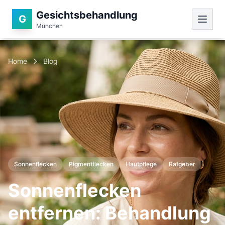
Gesichtsbehandlung
G
München
Home
Blog
Sonnenflecken
Pigmentflecken
Hautpflege
Ratgeber
Sonnenflecken
entfernen: Behandlung