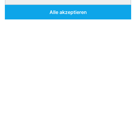
Alle akzeptieren
Gesichtsbehandlung
G
München
footer.description
footer.quickLinks
nav.home
nav.services
nav.prices