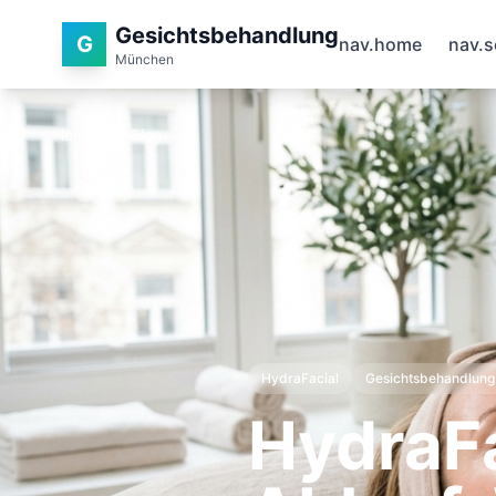
Gesichtsbehandlung
G
nav.home
nav.s
München
Home
Blog
HydraFacial
Gesichtsbehandlung
HydraFa