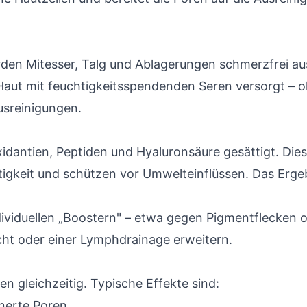
den Mitesser, Talg und Ablagerungen schmerzfrei au
 Haut mit feuchtigkeitsspendenden Seren versorgt – 
sreinigungen.
oxidantien, Peptiden und Hyaluronsäure gesättigt. Die
igkeit und schützen vor Umwelteinflüssen. Das Erge
ndividuellen „Boostern" – etwa gegen Pigmentflecken 
cht oder einer Lymphdrainage erweitern.
n gleichzeitig. Typische Effekte sind:
inerte Poren