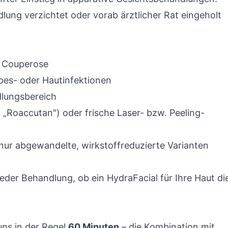
dlung verzichtet oder vorab ärztlicher Rat eingeholt
 Couperose
es- oder Hautinfektionen
lungsbereich
. „Roaccutan") oder frische Laser- bzw. Peeling-
 nur abgewandelte, wirkstoffreduzierte Varianten
eder Behandlung, ob ein HydraFacial für Ihre Haut di
uns in der Regel
60 Minuten
– die Kombination mit