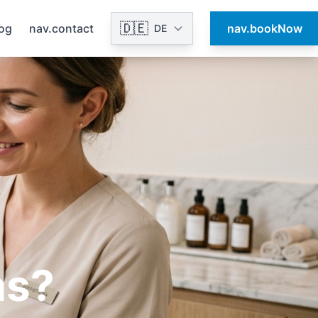
🇩🇪
log
nav.contact
nav.bookNow
DE
as?