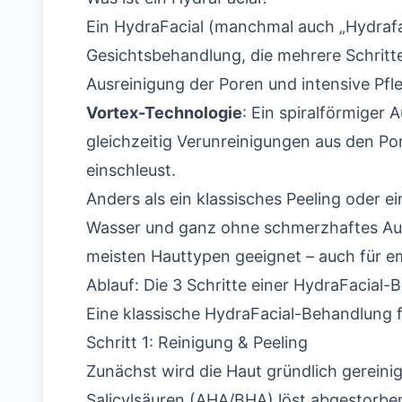
Ein HydraFacial (manchmal auch „Hydrafac
Gesichtsbehandlung, die mehrere Schritte 
Ausreinigung der Poren und intensive Pfle
Vortex-Technologie
: Ein spiralförmiger 
gleichzeitig Verunreinigungen aus den Po
einschleust.
Anders als ein klassisches Peeling oder e
Wasser und ganz ohne schmerzhaftes Ausdr
meisten Hauttypen geeignet – auch für e
Ablauf: Die 3 Schritte einer HydraFacial
Eine klassische HydraFacial-Behandlung f
Schritt 1: Reinigung & Peeling
Zunächst wird die Haut gründlich gereini
Salicylsäuren (AHA/BHA) löst abgestorben