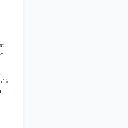
st
en
,
afür
n
,