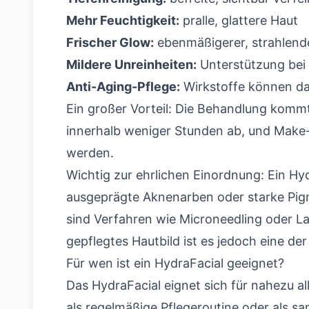
Mehr Feuchtigkeit:
pralle, glattere Haut
Frischer Glow:
ebenmäßigerer, strahlende
Mildere Unreinheiten:
Unterstützung bei 
Anti-Aging-Pflege:
Wirkstoffe können das
Ein großer Vorteil: Die Behandlung komm
innerhalb weniger Stunden ab, und Make
werden.
Wichtig zur ehrlichen Einordnung: Ein Hyd
ausgeprägte Aknenarben oder starke Pigm
sind Verfahren wie Microneedling oder Las
gepflegtes Hautbild ist es jedoch eine d
Für wen ist ein HydraFacial geeignet?
Das HydraFacial eignet sich für nahezu al
als regelmäßige Pflegeroutine oder als sa