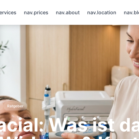
ervices
nav.prices
nav.about
nav.location
nav.b
Ratgeber
cial: Was ist d