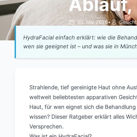
Ablauf,
30. Mai 2026
•
Gesich
HydraFacial einfach erklärt: wie die Behandlu
wen sie geeignet ist – und was sie in Münc
Strahlende, tief gereinigte Haut ohne Ausf
weltweit beliebtesten apparativen Gesic
Haut, für wen eignet sich die Behandlung
wissen? Dieser Ratgeber erklärt alles Wic
Versprechen.
Was ist ein HydraFacial?