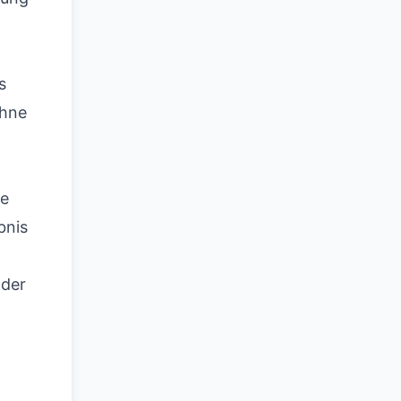
s
ohne
se
bnis
oder