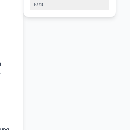
Fazit
t
e
gung