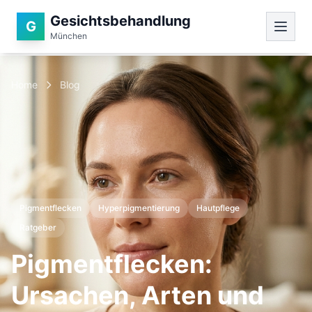
Gesichtsbehandlung
G
München
Home
Blog
Pigmentflecken
Hyperpigmentierung
Hautpflege
Ratgeber
Pigmentflecken:
Ursachen, Arten und