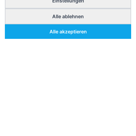
Einstellungen
Alle ablehnen
Alle akzeptieren
Gesichtsbehandlung
G
München
footer.description
footer.quickLinks
nav.home