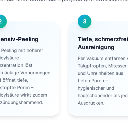
2
3
tensiv-Peeling
Tiefe, schmerzfre
Ausreinigung
 Peeling mit höherer
icylsäure-
Per Vakuum entfernen 
zentration löst
Talgpfropfen, Mitesser
rtnäckige Verhornungen
und Unreinheiten aus
 öffnet tiefe,
tiefen Poren –
stopfte Poren –
hygienischer und
icylsäure wirkt zudem
hautschonender als jed
tzündungshemmend.
Ausdrücken.