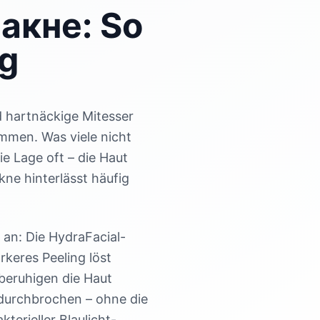
 акне: So
ng
d hartnäckige Mitesser
men. Was viele nicht
 Lage oft – die Haut
ne hinterlässt häufig
an: Die HydraFacial-
rkeres Peeling löst
beruhigen die Haut
 durchbrochen – ohne die
erieller Blaulicht-