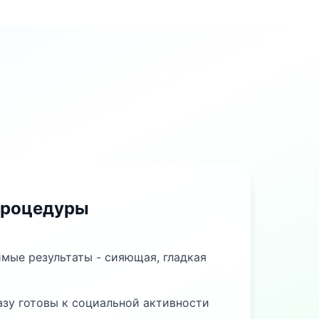
процедуры
мые результаты - сияющая, гладкая
азу готовы к социальной активности