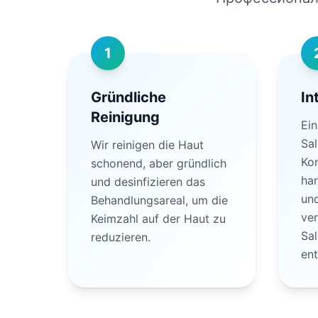
1
Gründliche
In
Reinigung
Ein
Sal
Wir reinigen die Haut
Kon
schonend, aber gründlich
ha
und desinfizieren das
und
Behandlungsareal, um die
ver
Keimzahl auf der Haut zu
Sal
reduzieren.
en