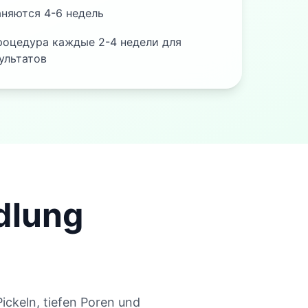
аняются 4-6 недель
роцедура каждые 2-4 недели для
ультатов
dlung
Pickeln, tiefen Poren und