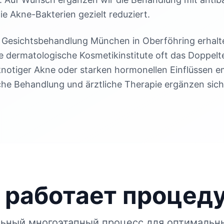
ie Akne-Bakterien gezielt reduziert.
i Gesichtsbehandlung München in Oberföhring erhalte
ie dermatologische Kosmetikinstitute oft das Doppelt
 knotiger Akne oder starken hormonellen Einflüssen em
he Behandlung und ärztliche Therapie ergänzen sich
 работает процед
ьный многоэтапный процесс для оптимальны