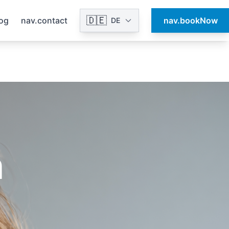
🇩🇪
log
nav.contact
nav.bookNow
DE
n