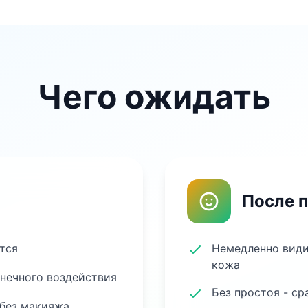
Чего ожидать
После 
тся
Немедленно види
кожа
лнечного воздействия
Без простоя - ср
 без макияжа