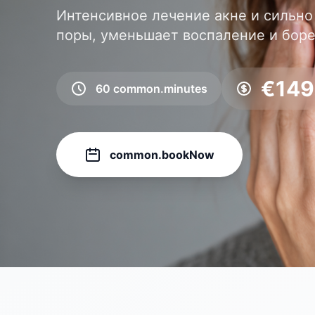
Интенсивное лечение акне и сильн
поры, уменьшает воспаление и боре
€
149
60
common.minutes
common.bookNow