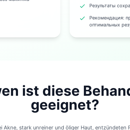
Результаты сохр
Рекомендация: п
оптимальных рез
wen ist diese Behan
geeignet?
ei Akne, stark unreiner und öliger Haut, entzündeten 