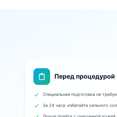
Перед процедурой
Специальная подготовка не требуе
За 24 часа: избегайте сильного со
Лучше прийти с очищенной кожей