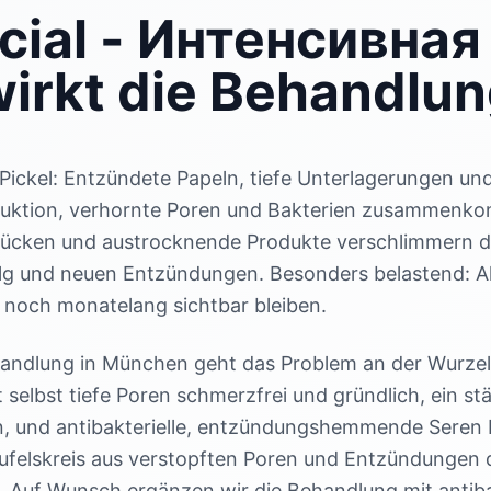
ial - Интенсивная
irkt die Behandlu
 Pickel: Entzündete Papeln, tiefe Unterlagerungen un
uktion, verhornte Poren und Bakterien zusammenkom
ücken und austrocknende Produkte verschlimmern die
lg und neuen Entzündungen. Besonders belastend: Ak
 noch monatelang sichtbar bleiben.
andlung in München geht das Problem an der Wurzel 
 selbst tiefe Poren schmerzfrei und gründlich, ein stä
, und antibakterielle, entzündungshemmende Seren 
eufelskreis aus verstopften Poren und Entzündungen
 Auf Wunsch ergänzen wir die Behandlung mit antibakt