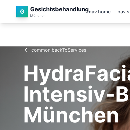
Gesichtsbehandlung
G
nav.home
nav.s
München
common.backToServices
HydraFaci
Intensiv-
München