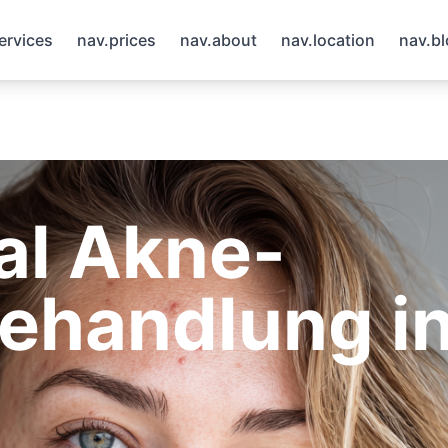
ervices
nav.prices
nav.about
nav.location
nav.b
al Akne-
Behandlung i